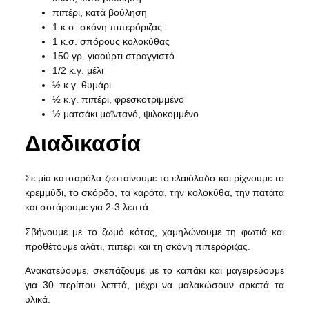
πιπέρι, κατά βούληση
1 κ.σ. σκόνη πιπερόριζας
1 κ.σ. σπόρους κολοκύθας
150 γρ. γιαούρτι στραγγιστό
1/2 κ.γ. μέλι
½ κ.γ. θυμάρι
½ κ.γ. πιπέρι, φρεσκοτριμμένο
½ ματσάκι μαϊντανό, ψιλοκομμένο
Διαδικασία
Σε μία κατσαρόλα ζεσταίνουμε το ελαιόλαδο και ρίχνουμε το
κρεμμύδι, το σκόρδο, τα καρότα, την κολοκύθα, την πατάτα
και σοτάρουμε για 2-3 λεπτά.
Σβήνουμε με το ζωμό κότας, χαμηλώνουμε τη φωτιά και
προθέτουμε αλάτι, πιπέρι και τη σκόνη πιπερόριζας.
Ανακατεύουμε, σκεπάζουμε με το καπάκι και μαγειρεύουμε
για 30 περίπου λεπτά, μέχρι να μαλακώσουν αρκετά τα
υλικά.