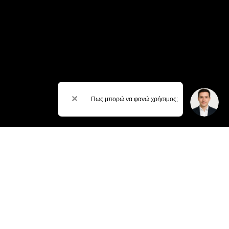
✕
Πως μπορώ να φανώ χρήσιμος;
ΒΡΕΙΤΕ ΜΑΣ
ΓΛΥΦΑΔΑ:
2152152228
ΧΑΛΑΝΔΡΙ:
2152152229