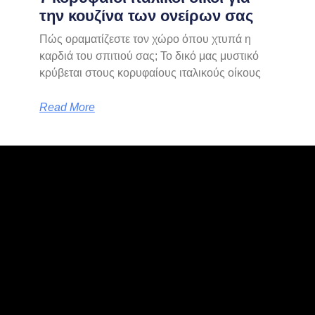
την κουζίνα των ονείρων σας
Πώς οραματίζεστε τον χώρο όπου χτυπά η
καρδιά του σπιτιού σας; Το δικό μας μυστικό
κρύβεται στους κορυφαίους ιταλικούς οίκους
Read More