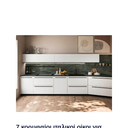
7 κορυφαίοι ιταλικοί οίκοι για