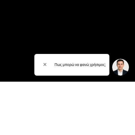
✕
Πως μπορώ να φανώ χρήσιμος;