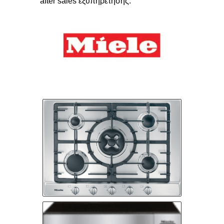
after sales εξυπηρέτησης.