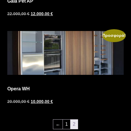
Gaia Pet AP
22.000,00
€
12.000,00
€
Προσφορά!
Opera WH
20.000,00
€
10.000,00
€
←
1
2