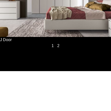
J Door
1
2