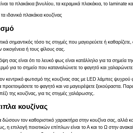
ίναι τα πλακάκια βινυλίου, τα κεραμικά πλακάκια, το laminate κ
 τα ιδανικά πλακάκια κουζίνας
ισμό
ετικά σημαντικός τόσο τις στιγμές που μαγειρεύετε ή καθαρίζετε
 οικογένεια ή τους φίλους σας.
η σας είναι ότι το λευκό φως είναι κατάλληλο για τα σημεία τη
ερμό για το σημείο που καταναλώνετε το φαγητό και χαλαρώνετε
τον κεντρικό φωτισμό της κουζίνας σας με LED λάμπες ψυχρού 
α προετοιμάσετε το φαγητό και να μαγειρέψετε ξεκούραστα. Πα
ζι της κουζίνας, για τις στιγμές χαλάρωσης.
πιπλα κουζίνας
θα δώσουν τον καθοριστικό χαρακτήρα στην κουζίνα σας, αλλά 
, η επιλογή ποιοτικών επίπλων είναι το Α και το Ω στην ανακα