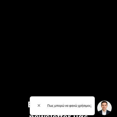
Εγγραφείτε στο
✕
Πως μπορώ να φανώ χρήσιμος;