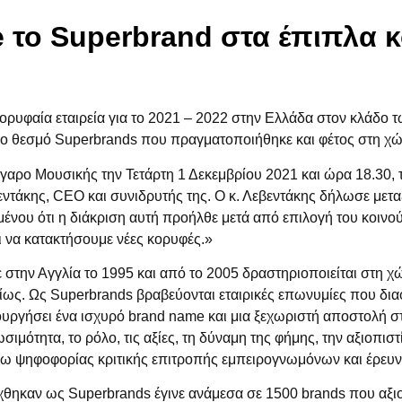
 το Superbrand στα έπιπλα κ
ρυφαία εταιρεία για το 2021 – 2022 στην Ελλάδα στον κλάδο τ
ο θεσμό Superbrands που πραγματοποιήθηκε και φέτος στη χώ
γαρο Μουσικής την Τετάρτη 1 Δεκεμβρίου 2021 και ώρα 18.30, 
εντάκης, CEO
και συνιδρυτής της. Ο κ. Λεβεντάκης δήλωσε μετ
μένου ότι η διάκριση αυτή προήλθε μετά από επιλογή του κοινο
 να κατακτήσουμε νέες κορυφές.»
 στην Αγγλία το 1995
και από το 2005 δραστηριοποιείται στη χώ
ίως. Ως Superbrands βραβεύονται εταιρικές επωνυμίες που δια
ουργήσει ένα ισχυρό brand name και μια ξεχωριστή αποστολή σ
μότητα, το ρόλο, τις αξίες, τη δύναμη της φήμης, την αξιοπιστ
έσω ψηφοφορίας κριτικής επιτροπής εμπειρογνωμόνων και έρευν
χθηκαν ως Superbrands έγινε ανάμεσα σε 1500 brands που αξι