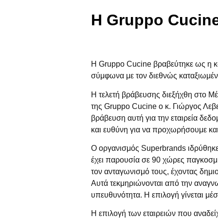
Η Gruppo Cucine
H
Gruppo Cucine
βραβεύτηκε ως η κο
σύμφωνα με τον διεθνώς καταξιωμέν
Η τελετή βράβευσης διεξήχθη στο Μέ
της
Gruppo Cucine
ο κ.
Γιώργος Λεβ
βράβευση αυτή για την εταιρεία δεδο
και ευθύνη για να προχωρήσουμε και
Ο οργανισμός Superbrands
ιδρύθηκε
έχει παρουσία σε 90 χώρες παγκοσμ
τον ανταγωνισμό τους, έχοντας δημι
Αυτά τεκμηριώνονται από την αναγνωσι
υπευθυνότητα. Η επιλογή γίνεται μ
Η επιλογή των εταιρειών που αναδεί